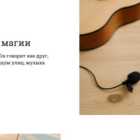
а магии
н говорит как друг,
, шум улиц, музыка