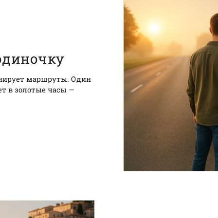
 одиночку
анирует маршруты. Один
ет в золотые часы —