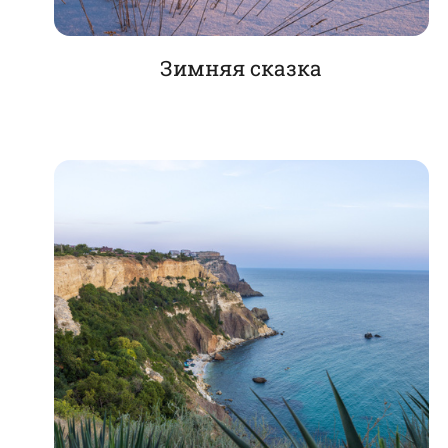
Зимняя сказка